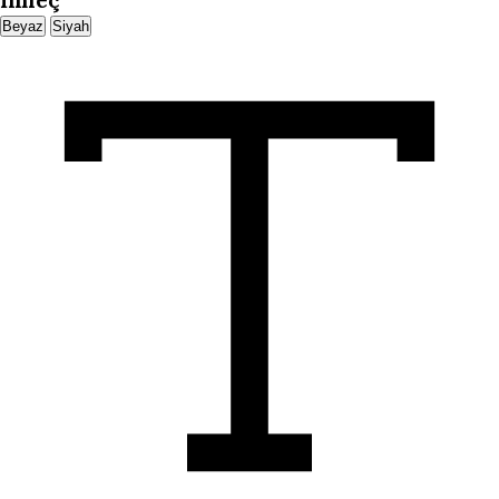
İmleç
Beyaz
Siyah