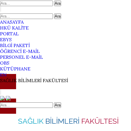
Ara
Ara
ANASAYFA
HKÜ KALİTE
PORTAL
EBYS
BİLGİ PAKETİ
ÖĞRENCİ E-MAİL
PERSONEL E-MAİL
OBS
KÜTÜPHANE
EN
SAĞLIK
BİLİMLERİ
FAKÜLTESİ
Ara
SAĞLIK
BİLİMLERİ
FAKÜLTESİ