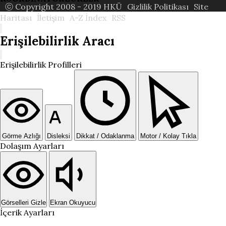
ⓒ Copyright 2008 - 2019 HKÜ
Gizlilik Politikası
Site
Haritası
İletişim
A-Z İndex
RSS
Erişilebilirlik Aracı
Erişilebilirlik Profilleri
Görme Azlığı
Disleksi
Dikkat / Odaklanma
Motor / Kolay Tıkla
Dolaşım Ayarları
Görselleri Gizle
Ekran Okuyucu
İçerik Ayarları