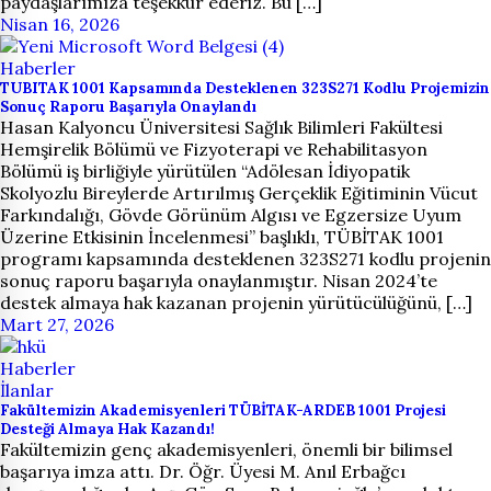
paydaşlarımıza teşekkür ederiz. Bu […]
Nisan 16, 2026
Haberler
TUBITAK 1001 Kapsamında Desteklenen 323S271 Kodlu Projemizin
Sonuç Raporu Başarıyla Onaylandı
Hasan Kalyoncu Üniversitesi Sağlık Bilimleri Fakültesi
Hemşirelik Bölümü ve Fizyoterapi ve Rehabilitasyon
Bölümü iş birliğiyle yürütülen “Adölesan İdiyopatik
Skolyozlu Bireylerde Artırılmış Gerçeklik Eğitiminin Vücut
Farkındalığı, Gövde Görünüm Algısı ve Egzersize Uyum
Üzerine Etkisinin İncelenmesi” başlıklı, TÜBİTAK 1001
programı kapsamında desteklenen 323S271 kodlu projenin
sonuç raporu başarıyla onaylanmıştır. Nisan 2024’te
destek almaya hak kazanan projenin yürütücülüğünü, […]
Mart 27, 2026
Haberler
İlanlar
Fakültemizin Akademisyenleri TÜBİTAK-ARDEB 1001 Projesi
Desteği Almaya Hak Kazandı!
Fakültemizin genç akademisyenleri, önemli bir bilimsel
başarıya imza attı. Dr. Öğr. Üyesi M. Anıl Erbağcı