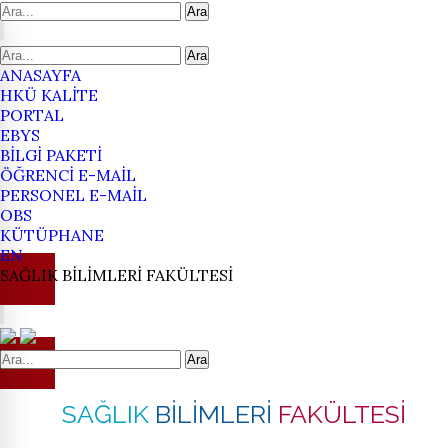
Ara
Ara
ANASAYFA
HKÜ KALİTE
PORTAL
EBYS
BİLGİ PAKETİ
ÖĞRENCİ E-MAİL
PERSONEL E-MAİL
OBS
KÜTÜPHANE
EN
SAĞLIK
BİLİMLERİ
FAKÜLTESİ
Ara
SAĞLIK
BİLİMLERİ
FAKÜLTESİ