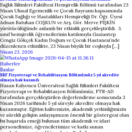
Sağlık Bilimleri Fakültesi Hemşirelik Bölümü tarafından 23
Nisan Ulusal Egemenlik ve Çocuk Bayramı kapsamında
Çocuk Sağlığı ve Hastalıkları Hemşireliği Dr. Öğr. Üyesi
Adnan Batuhan COŞKUN ve Arş. Gör. Merve PİŞKİN
yürütücülüğünde anlamlı bir etkinlik gerçekleştirildi. 3.
sınıf hemşirelik öğrencilerinin katılımıyla Gaziantep
Cengiz Gökçek Kadın Doğum ve Çocuk Hastanesi’nde
düzenlenen etkinlikte, 23 Nisan büyük bir coşkuyla […]
Nisan 23, 2026
Haberler
İlanlar
SBF Fizyoterapi ve Rehabilitasyon Bölümümüz 5 yıl akredite
olmaya hak kazandı
Hasan Kalyoncu Üniversitesi Sağlık Bilimleri Fakültesi
Fizyoterapi ve Rehabilitasyon Bölümümüz, FTR-AD
tarafından gerçekleştirilen değerlendirme sonucunda 3
Nisan 2026 tarihinde 5 yıl süreyle akredite olmaya hak
kazanmıştır. Eğitim kalitemizin, akademik yetkinliğimizin
ve sürekli gelişim anlayışımızın önemli bir göstergesi olan
bu başarıda emeği bulunan tüm akademik ve idari
personelimize, öğrencilerimize ve katkı sunan