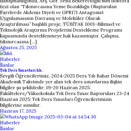
danışmanlığında, Arş. Gör. Sena Bekerecioğlu’nun doktora
tezi olan “Tıkınırcasına Yeme Bozukluğu Oluşturulan
Farelerde Akdeniz Diyeti ve GPR171 Antagonist
Uygulamasının Davranış ve Moleküler Olarak
Araştırılması” başlıklı proje, TÜBİTAK 1001–Bilimsel ve
Teknolojik Araştırma Projelerini Destekleme Programı
kapsamında desteklenmeye hak kazanmıştır. Çalışma,
tıkınırcasına […]
Ağustos 25, 2025
Haberler
İlanlar
Tek Ders Sınavları hk.
Sevgili Öğrencilerimiz, 2024-2025 Ders Yılı Bahar Dönemi
Akademik Takvimde yer alan tek ders sınavlarına ilişkin
bilgiler şu şekildedir; 19-20 Haziran 2025:
Fakültelere/Yüksekokula Tek Ders Sınav Başvuruları 23-24
Haziran 2025: Tek Ders Sınavları Öğrencilerimizin
bilgilerine sunulur.
Haziran 17, 2025
Haberler
İlanlar