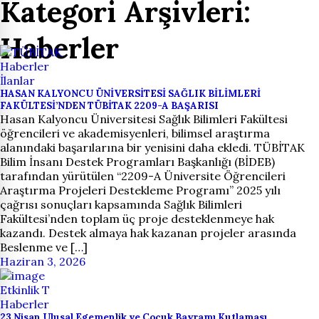
Kategori Arşivleri:
Haberler
Haberler
İlanlar
HASAN KALYONCU ÜNİVERSİTESİ SAĞLIK BİLİMLERİ
FAKÜLTESİ’NDEN TÜBİTAK 2209-A BAŞARISI
Hasan Kalyoncu Üniversitesi Sağlık Bilimleri Fakültesi
öğrencileri ve akademisyenleri, bilimsel araştırma
alanındaki başarılarına bir yenisini daha ekledi. TÜBİTAK
Bilim İnsanı Destek Programları Başkanlığı (BİDEB)
tarafından yürütülen “2209-A Üniversite Öğrencileri
Araştırma Projeleri Destekleme Programı” 2025 yılı
çağrısı sonuçları kapsamında Sağlık Bilimleri
Fakültesi’nden toplam üç proje desteklenmeye hak
kazandı. Destek almaya hak kazanan projeler arasında
Beslenme ve […]
Haziran 3, 2026
Etkinlik T
Haberler
23 Nisan Ulusal Egemenlik ve Çocuk Bayramı Kutlaması