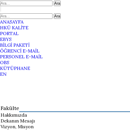
Ara
Ara
ANASAYFA
HKÜ KALİTE
PORTAL
EBYS
BİLGİ PAKETİ
ÖĞRENCİ E-MAİL
PERSONEL E-MAİL
OBS
KÜTÜPHANE
EN
Fakülte
Hakkımızda
Dekanın Mesajı
Vizyon, Misyon