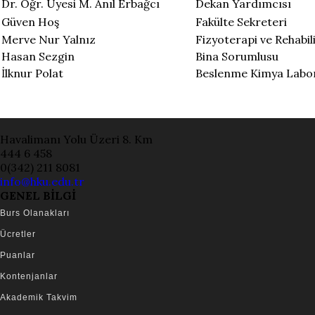
Dr. Öğr. Üyesi M. Anıl Erbağcı
Dekan Yardımcısı
Güven Hoş
Fakülte Sekreteri
Merve Nur Yalnız
Fizyoterapi ve Rehabi
Hasan Sezgin
Bina Sorumlusu
İlknur Polat
Beslenme Kimya Labo
Havalimanı Yolu Üzeri 8. Km
444 6 458
0(342) 211 8081
info@hku.edu.tr
GENEL BİLGİ
Burs Olanakları
Ücretler
Puanlar
Kontenjanlar
Akademik Takvim