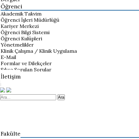
Öğrenci
Akademik Takvim
Öğrenci İşleri Müdürlüğü
Kariyer Merkezi
Öğrenci Bilgi Sistemi
Öğrenci Kulüpleri
Yönetmelikler
Klinik Çalışma / Klinik Uygulama
E-Mail
Formlar ve Dilekçeler
Sıkça Sorulan Sorular
İletişim
Ara
Fakülte