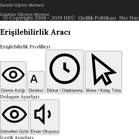
Sürekli Eğitim Merkezi
Uzaktan Öğretim Merkezi
ⓒ Copyright 2008 - 2019 HKÜ
Gizlilik Politikası
Site Har
Erişilebilirlik Aracı
Erişilebilirlik Profilleri
Görme Azlığı
Disleksi
Dikkat / Odaklanma
Motor / Kolay Tıkla
Dolaşım Ayarları
Görselleri Gizle
Ekran Okuyucu
İçerik Ayarları